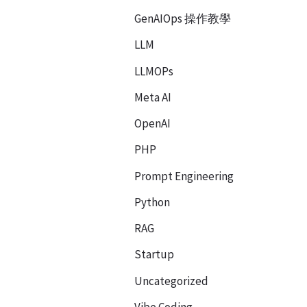
GenAIOps 操作教學
LLM
LLMOPs
Meta AI
OpenAI
定
PHP
Prompt Engineering
Python
RAG
Startup
除
Uncategorized
Vibe Coding