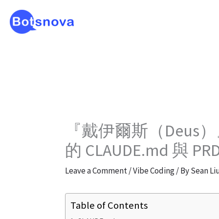
Skip
to
content
『戴伊爾斯（Deus）』
的 CLAUDE.md 與 PR
Leave a Comment
/
Vibe Coding
/ By
Sean Li
Table of Contents