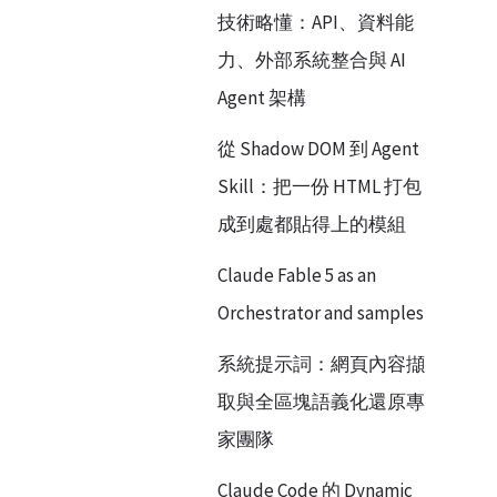
技術略懂：API、資料能
力、外部系統整合與 AI
Agent 架構
從 Shadow DOM 到 Agent
Skill：把一份 HTML 打包
成到處都貼得上的模組
Claude Fable 5 as an
Orchestrator and samples
系統提示詞：網頁內容擷
取與全區塊語義化還原專
家團隊
Claude Code 的 Dynamic