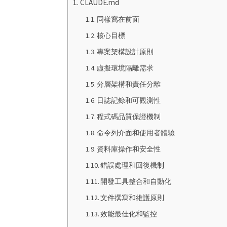
CLAUDE.md
同樣寫在前面
核心目標
專案架構設計原則
虛擬環境隔離需求
分層架構和責任分離
日誌記錄和可觀測性
程式碼品質保證機制
命令列介面和使用者體驗
資料庫操作和安全性
錯誤處理和回復機制
開發工具整合和自動化
文件撰寫和維護原則
效能最佳化和監控