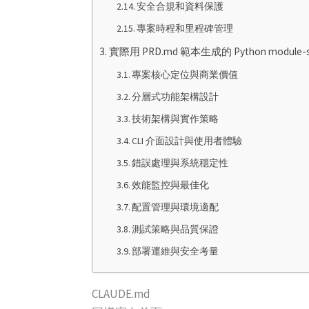
安全合規和資料保護
專案時程和里程碑管理
實際用 PRD.md 範本生成的 Python module-spe
專案核心定位與商業價值
分層式功能架構設計
技術架構與實作策略
CLI 介面設計與使用者體驗
錯誤處理與系統穩定性
效能監控與最佳化
配置管理與環境適配
測試策略與品質保證
部署運維與安全考量
CLAUDE.md