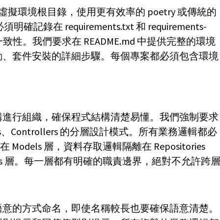
為虛擬環境根目錄，使用更有效率的 poetry 或傳統的
在 requirements.txt 和 requirements-
一致性。我們要求在 README.md 中提供完整的環境
動、套件安裝的詳細步驟。每個專案都必須包含環境
。
構進行組織，確保程式結構清楚易懂。我們強制要求
itories、Controllers 的分層設計模式。所有業務邏輯都必
 Models 層，資料存取邏輯隔離在 Repositories
llers 層。每一層都有明確的職責邊界，絕對不允許跨
語意的方式命名，即使名稱較長也要確保語意清楚。