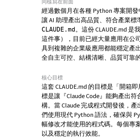
同樣寫在前面
經過數個月在各種 Python 專案開發
讓 AI 助理產出高品質、符合產業
。這份 CLAUDE.m
CLAUDE.md
這件事），目前已經大量應用在公司內
具到複雜的企業級應用都能穩定產
全自主可控、結構清晰、品質可靠的 P
核心目標
這套 CLAUDE.md 的目標是「開
標是讓『Claude Code』能夠
構。當 Claude 完成程式開發
們使用現代 Python 語法，確保與 P
幅修改才能使用的程式碼。每個專
以及穩定的執行效能。