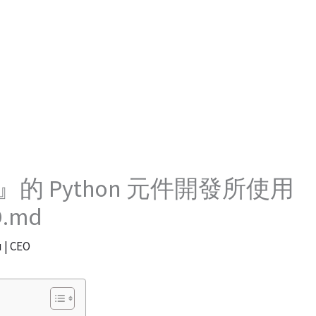
Home
Product
Blog
Contact
的 Python 元件開發所使用
D.md
u | CEO