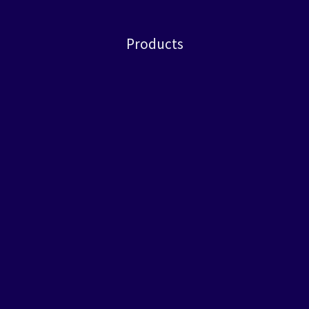
Products
LLM Agent
AI Workflow
Prompt IDE
RAG Pipeline
Enterprise LLMOps
Keep in touch2
2F, No. 1, Sec. 5, Zhongxiao E. Rd., Xinyi Dist., Taipei City 110,
Taiwan (R.O.C.)
service@deus.com.tw
Company