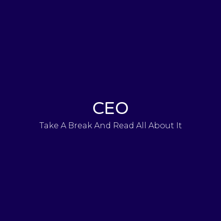
CEO
Take A Break And Read All About It