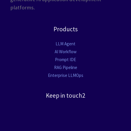
platforms.
Products
LLM Agent
AI Workflow
Prompt IDE
RAG Pipeline
Enterprise LLMOps
Keep in touch2
2F, No. 1, Sec. 5, Zhongxiao E. Rd., Xinyi Dist., Taipei City 110,
Taiwan (R.O.C.)
service@deus.com.tw