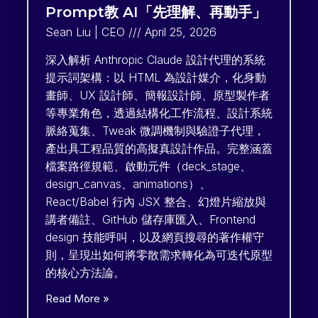
Prompt教 AI「先理解、再動手」
Sean Liu | CEO
April 25, 2026
深入解析 Anthropic Claude 設計代理的系統
提示詞架構：以 HTML 為設計媒介，化身動
畫師、UX 設計師、簡報設計師、原型製作者
等專業角色，透過結構化工作流程、設計系統
脈絡蒐集、Tweak 微調機制與驗證子代理，
產出具工程品質的高擬真設計作品。完整涵蓋
檔案路徑規範、啟動元件（deck_stage、
design_canvas、animations）、
React/Babel 行內 JSX 整合、幻燈片縮放與
講者備註、GitHub 儲存庫匯入、Frontend
design 技能呼叫，以及網頁搜尋的著作權守
則，呈現出如何將零散需求轉化為可迭代原型
的核心方法論。
Read More »