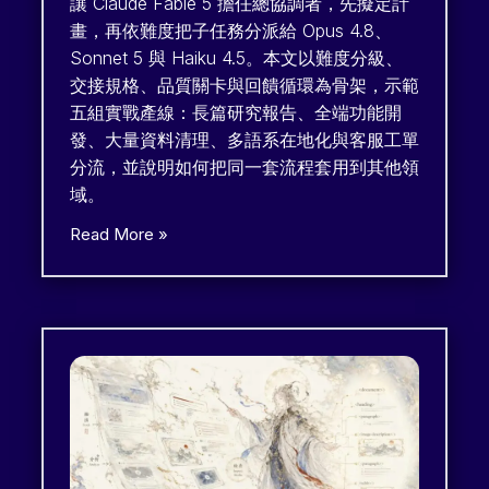
讓 Claude Fable 5 擔任總協調者，先擬定計
畫，再依難度把子任務分派給 Opus 4.8、
Sonnet 5 與 Haiku 4.5。本文以難度分級、
交接規格、品質關卡與回饋循環為骨架，示範
五組實戰產線：長篇研究報告、全端功能開
發、大量資料清理、多語系在地化與客服工單
分流，並說明如何把同一套流程套用到其他領
域。
Read More »