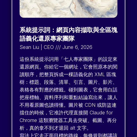
系統提示詞：網頁內容擷取與全區塊
語義化還原專家團隊
Sean Liu | CEO
June 6, 2026
這份系統提示詞用「七人專家團隊」的設定來
還原網頁。你給它一個網址，它會照原本的閱
讀順序，把整頁拆成一棵語義化的 XML 區塊
樹：標題、段落、清單、引言、圖片、影片、
表格各有對應的標籤。碰到圖表，它會用白話
把座標軸、資料序列和重點結論寫出來，讓人
不用看原圖也讀得懂。圖片被 CDN 或防盜連
擋住的時候，它准許代理直接開 Claude for
Chrome 這類瀏覽器工具去突破、截圖、再分
析，真的拿不到才退回 alt 文字。
寫法上它走正面目標的路線，每條規則都講該