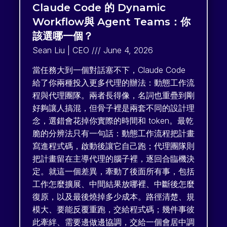
Claude Code 的 Dynamic
Workflow與 Agent Teams：你
該選哪一個？
Sean Liu | CEO
June 4, 2026
當任務大到一個對話塞不下，Claude Code
給了你兩種投入更多代理的辦法：動態工作流
程與代理團隊。兩者長得像，名詞也重疊到剛
好夠讓人搞混，但骨子裡是兩套不同的設計理
念，選錯會花掉你實際的時間和 token。最乾
脆的分辨法只有一句話：動態工作流程把計畫
寫進程式碼，啟動後讓它自己跑；代理團隊則
把計畫留在主導代理的腦子裡，逐回合臨機決
定。就這一個差異，牽動了後面所有事，包括
工作怎麼擴展、中間結果放哪裡、中斷後怎麼
復原，以及最後燒掉多少成本。路徑清楚、規
模大、要能反覆重跑，交給程式碼；幾件事彼
此牽絆、需要邊做邊協調，交給一個會居中調