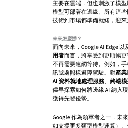
主要在雲端，但也刺激了模型
模型可部署在邊緣。所有這些
技術到市場都準備就緒，迎來
未來怎麼辦？
面向未來，Google AI Ed
用者
而言，將享受到更順暢更
不再需要連網等待。例如，手
訊號處照樣避障駕駛。對
產業
AI 資料就地處理服務
、
終端模
儘早探索如何將邊緣 AI 納
獲得先發優勢。
Google 作為領軍者之一，未
如支援更多類型模型運算）、優