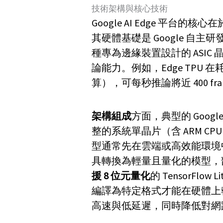
技術架構與核心技術
Google AI Edge 平台的核心在
其硬體基礎是 Google 自主研
種專為邊緣裝置設計的 ASI
論能力。例如，Edge TPU 在
算），可每秒推論將近 400 fram
架構組成
方面，典型的 Google
整的系統單晶片（含 ARM CPU
型通常先在雲端或高效能環境中經 T
具轉換為輕量且量化的模型，部署到 
援 8 位元量化
的 TensorFlo
編譯為特定格式才能在硬體上
高速與低延遲，同時降低對網