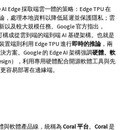
e AI Edge 採取端雲一體的策略：Edge TPU 在
論，處理本地資料以降低延遲並保護隱私；雲
以及較大規模任務。Google 官方指出，
互補，可構成從雲到端的端到端 AI 基礎架構。也就是
裝置端則利用 Edge TPU 進行
即時的推論
，兩
案。Google 的 Edge AI 架構強調
硬體、軟
-design），利用專用硬體配合開源軟體工具與先
模型更容易部署在邊緣端。
AI 硬體與軟體產品線，統稱為
Coral 平台
。
Coral
是