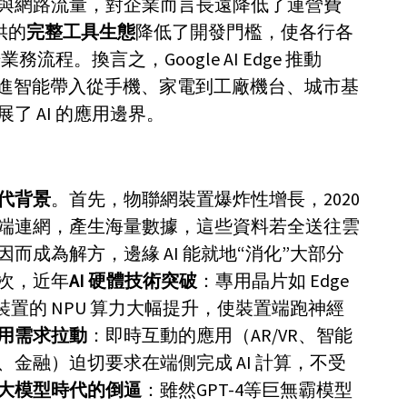
與網路流量，對企業而言長遠降低了運營費
提供的
完整工具生態
降低了開發門檻，使各行各
務流程。換言之，Google AI Edge 推動
將先進智能帶入從手機、家電到工廠機台、城市基
了 AI 的應用邊界。
代背景
。首先，物聯網裝置爆炸性增長，2020
端連網，產生海量數據，這些資料若全送往雲
因而成為解方，邊緣 AI 能就地“消化”大部分
次，近年
AI 硬體技術突破
：專用晶片如 Edge
及手持裝置的 NPU 算力大幅提升，使裝置端跑神經
用需求拉動
：即時互動的應用（AR/VR、智能
金融）迫切要求在端側完成 AI 計算，不受
大模型時代的倒逼
：雖然GPT-4等巨無霸模型