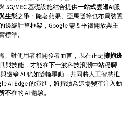
5G/MEC 基礎設施結合提供
一站式雲邊AI
服
與生態
之爭：隨著蘋果、亞馬遜等也布局裝置
的邊緣計算框架，Google 需要平衡開放與主
實標準。
來臨。對使用者和開發者而言，現在正是
擁抱邊
具與技能，才能在下一波科技浪潮中站穩腳
 與邊緣 AI 犹如雙輪驅動，共同將人工智慧推
le AI Edge 的演進，將持續為這場變革注入動
所不在
的 AI 體驗。