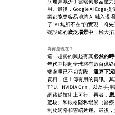
立運算減少了雲端伺服器壓力
用。最後，Google AI Edge 
業都能更容易地將 AI 融入現場業
了“AI 無所不在”的實現，
礎設施的
廣泛場景
中，極大拓展
為何是現在？
這一趨勢的興起有其
必然的時
年代中期起全球將有數百億終
端處理已不切實際。
運算下沉
資料，僅上傳有用的資訊。其
TPU、NVIDIA Orin，以
網路從技術上可行。再者，
應
駕駛）和嚴格隱私場景（醫療、
制於網路和雲端延遲。最後，