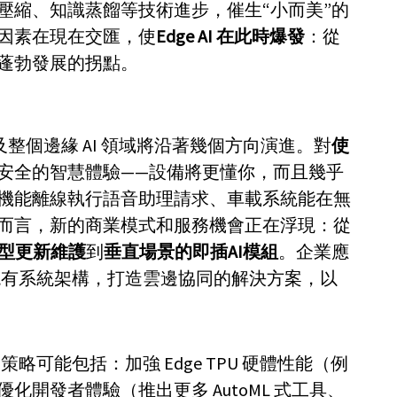
壓縮、知識蒸餾等技術進步，催生“小而美”的
因素在現在交匯，使
Edge AI 在此時爆發
：從
蓬勃發展的拐點。
ge 以及整個邊緣 AI 領域將沿著幾個方向演進。對
使
安全的智慧體驗——設備將更懂你，而且幾乎
機能離線執行語音助理請求、車載系統能在無
而言，新的商業模式和服務機會正在浮現：從
型更新維護
到
垂直場景的即插AI模組
。企業應
入現有系統架構，打造雲邊協同的解決方案，以
來策略可能包括：加強 Edge TPU 硬體性能（例
化開發者體驗（推出更多 AutoML 式工具、