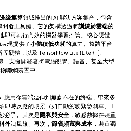
邊緣運算
領域推出的 AI 解決方案集合，包含
以及軟體開發工具鏈。它的架構透過將
訓練於雲端的
地即可執行高效的機器學習推論。核心硬體
的強勁表現提供了
小體積低功耗
的算力。整體平台
，以及 TensorFlow Lite (LiteRT)、
 SDK 等軟體，支援開發者將電腦視覺、語音、甚至大型
動或物聯網裝置中。
現，象徵 AI 應用從雲端延伸到無處不在的終端，帶來多
須即時反應的場景（如自動駕駛緊急剎車、工
秒必爭。其次是
隱私與安全
，敏感數據在裝置
料外洩風險。再次，
節省頻寬與成本
，裝置獨