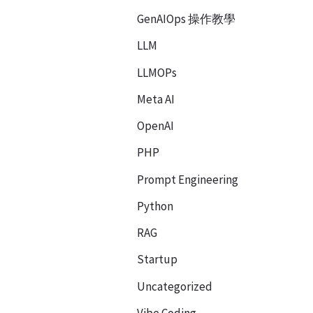
GenAIOps 操作教學
LLM
LLMOPs
Meta AI
OpenAI
PHP
Prompt Engineering
Python
RAG
Startup
Uncategorized
Vibe Coding