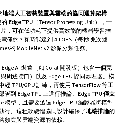
於
地端人工智慧裝置與雲端的協同運算架構
。
發的
Edge TPU
（Tensor Processing Unit），一
C 晶片，可在低功耗下提供高效能的機器學習推
耗電僅約 2 瓦時能達到 4 TOPS（每秒 兆次運
es的 MobileNet v2 影像分類任務。
 Edge AI 裝置（如 Coral 開發板）包含一個完
 與周邊接口）以及 Edge TPU 協同處理器。模
PU/GPU 訓練，再使用 TensorFlow 等工
Edge TPU 上進行推論。Edge TPU
僅支
w Lite 模型，且需要透過 Edge TPU 編譯器將模型
執行。這種軟硬體協同設計確保了
地端推論
的
路頻寬與雲端資源的依賴。