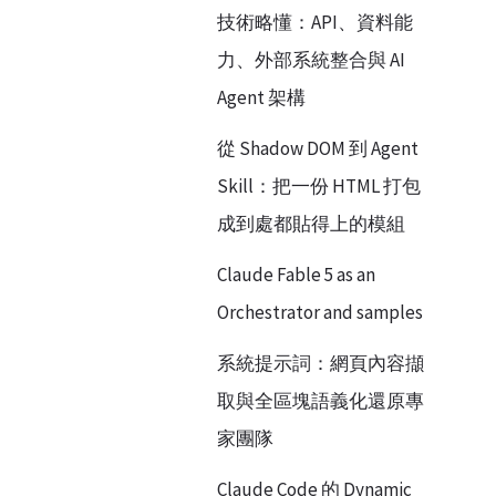
技術略懂：API、資料能
力、外部系統整合與 AI
Agent 架構
從 Shadow DOM 到 Agent
Skill：把一份 HTML 打包
成到處都貼得上的模組
Claude Fable 5 as an
Orchestrator and samples
系統提示詞：網頁內容擷
取與全區塊語義化還原專
家團隊
Claude Code 的 Dynamic