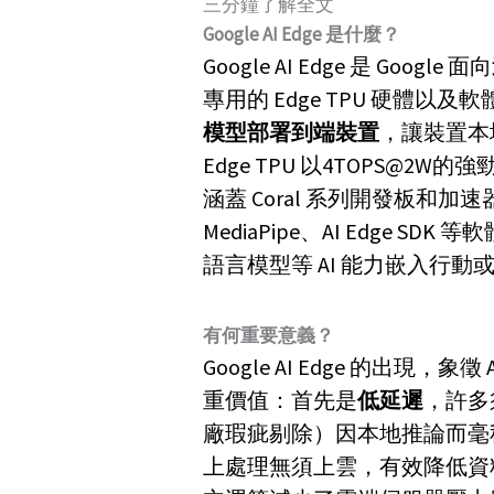
三分鐘了解全文
Google AI Edge 是什麼？
Google AI Edge 是 Google 面向
專用的 Edge TPU 硬體
模型部署到端裝置
，讓裝置本
Edge TPU 以4TOPS@2W
涵蓋 Coral 系列開發板和加速器等硬體
MediaPipe、AI Edge
語言模型等 AI 能力嵌入行
有何重要意義？
Google AI Edge 的出
重價值：首先是
低延遲
，許多
廠瑕疵剔除）因本地推論而毫
上處理無須上雲，有效降低資