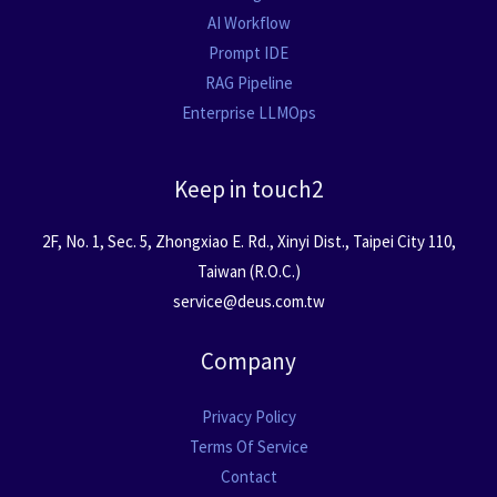
AI Workflow
Prompt IDE
RAG Pipeline
Enterprise LLMOps
Keep in touch2
2F, No. 1, Sec. 5, Zhongxiao E. Rd., Xinyi Dist., Taipei City 110,
Taiwan (R.O.C.)
service@deus.com.tw
Company
Privacy Policy
Terms Of Service
Contact