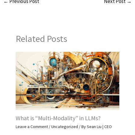
←
Previous Post
Next Post
→
Related Posts
What is “Multi-Modality” in LLMs?
Leave a Comment
/
Uncategorized
/ By
Sean Liu | CEO