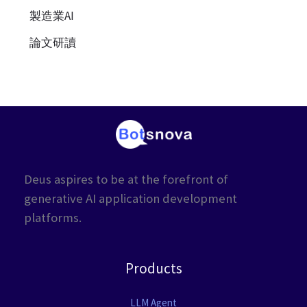
製造業AI
論文研讀
Deus aspires to be at the forefront of
generative AI application development
platforms.
Products
LLM Agent