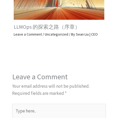
LLMOps 的探索之路（序章）
Leave a Comment
/
Uncategorized
/ By
Sean Liu | CEO
Leave a Comment
Your email address will not be published.
Required fields are marked
*
Type
here..