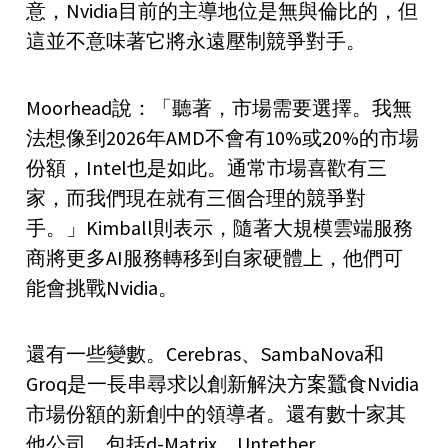
意，Nvidia目前的主導地位是無與倫比的，但
這並不意味著它將永遠壓制競爭對手。
Moorhead說：「聽著，市場需要選擇。我無
法想像到2026年AMD不會有10%或20%的市場
份額，Intel也是如此。通常市場喜歡有三
家，而我們現在就有三個合理的競爭對
手。」Kimball則表示，隨著大規模雲端服務
商將更多AI服務轉移到自家硬體上，他們可
能會挑戰Nvidia。
還有一些變數。Cerebras、SambaNova和
Groq是一長串尋求以創新解決方案蠶食Nvidia
市場份額的新創中的領導者。還有數十家其
他公司，包括d-Matrix、Untether、