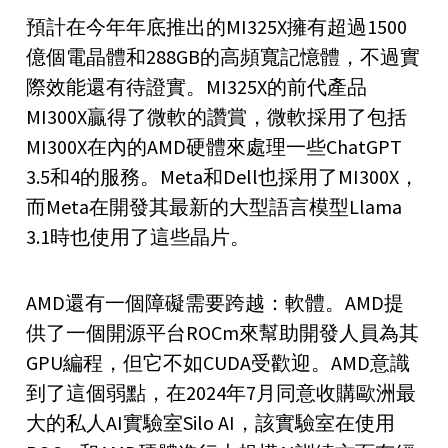
預計在今年年底推出的MI325X擁有超過1500
億個電晶體和288GB的高頻寬記憶體，不過實
際效能還有待證實。MI325X的前代產品
MI300X贏得了微軟的讚賞，微軟採用了包括
MI300X在內的AMD硬體來處理一些ChatGPT
3.5和4的服務。Meta和Dell也採用了MI300X，
而Meta在開發其最新的大型語言模型Llama
3.1時也使用了這些晶片。
AMD還有一個障礙需要跨越：軟體。AMD提
供了一個開源平台ROCm來幫助開發人員為其
GPU編程，但它不如CUDA受歡迎。AMD意識
到了這個弱點，在2024年7月同意收購歐洲最
大的私人AI實驗室Silo AI，該實驗室在使用