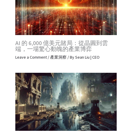
AI 的 6,000 億美元賭局：從晶圓到雲
端，一場驚心動魄的產業博弈
Leave a Comment
/
產業洞察
/ By
Sean Liu | CEO