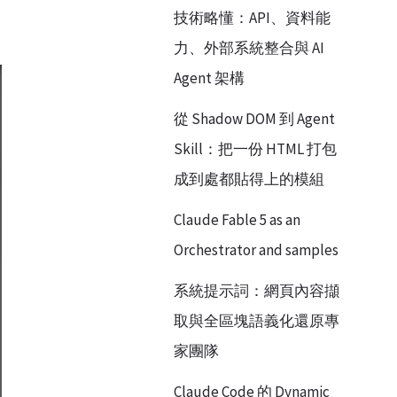
技術略懂：API、資料能
力、外部系統整合與 AI
Agent 架構
從 Shadow DOM 到 Agent
Skill：把一份 HTML 打包
成到處都貼得上的模組
Claude Fable 5 as an
Orchestrator and samples
系統提示詞：網頁內容擷
取與全區塊語義化還原專
家團隊
Claude Code 的 Dynamic