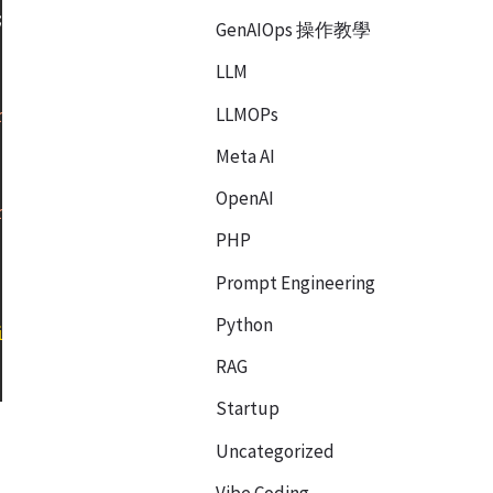
;
background-color
:
 #f0f0f0
;
"
>
GenAIOps 操作教學
LLM
LLMOPs
r-radius
:
 50%
;
margin
:
 0 20px
;
display
:
 flex
;
alig
Meta AI
OpenAI
r-radius
:
 50%
;
margin
:
 0 20px
;
display
:
 flex
;
alig
PHP
Prompt Engineering
Python
inline-block
;
padding
:
 5px 15px
;
border-radius
:
 20
RAG
Startup
Uncategorized
Vibe Coding