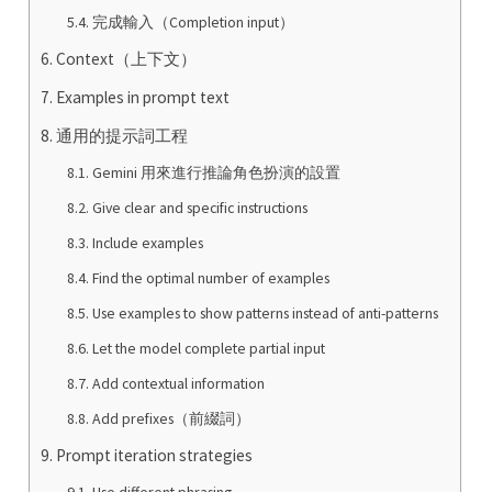
完成輸入（Completion input）
Context（上下文）
Examples in prompt text
通用的提示詞工程
Gemini 用來進行推論角色扮演的設置
Give clear and specific instructions
Include examples
Find the optimal number of examples
Use examples to show patterns instead of anti-patterns
Let the model complete partial input
Add contextual information
Add prefixes（前綴詞）
Prompt iteration strategies
Use different phrasing