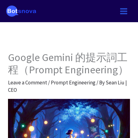
Skip
to
content
Google Gemini 的提示詞工
程（Prompt Engineering）
Leave a Comment
/
Prompt Engineering
/ By
Sean Liu |
CEO