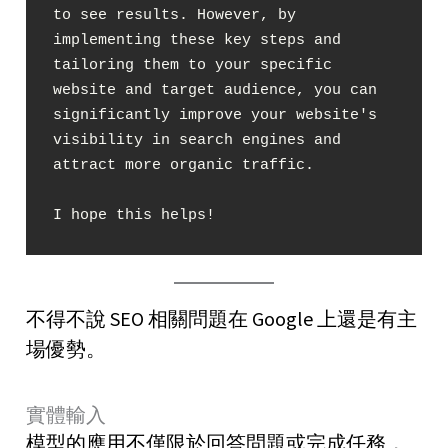
to see results. However, by 
implementing these key steps and 
tailoring them to your specific 
website and target audience, you can 
significantly improve your website's 
visibility in search engines and 
attract more organic traffic.

I hope this helps!
不得不說 SEO 相關問題在 Google 上還是有主
場優勢。
實體輸入
模型的應用不僅限於回答問題或完成任務，