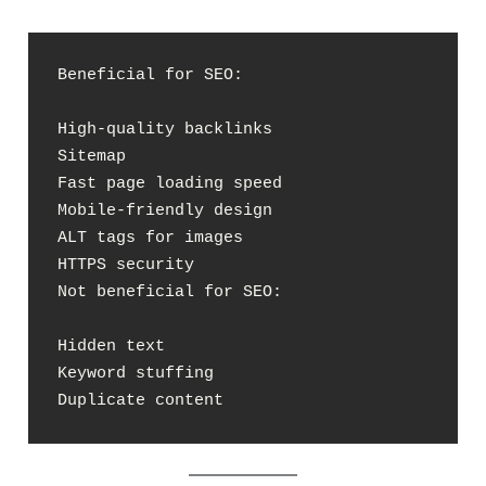
Beneficial for SEO:

High-quality backlinks

Sitemap

Fast page loading speed

Mobile-friendly design

ALT tags for images

HTTPS security

Not beneficial for SEO:

Hidden text

Keyword stuffing

Duplicate content