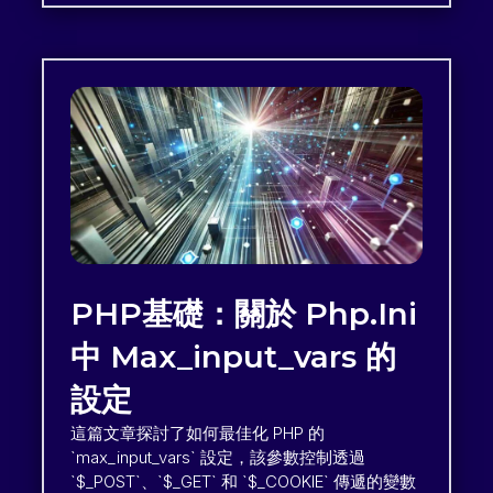
PHP基礎：關於 Php.ini
中 Max_input_vars 的
設定
這篇文章探討了如何最佳化 PHP 的
`max_input_vars` 設定，該參數控制透過
`$_POST`、`$_GET` 和 `$_COOKIE` 傳遞的變數