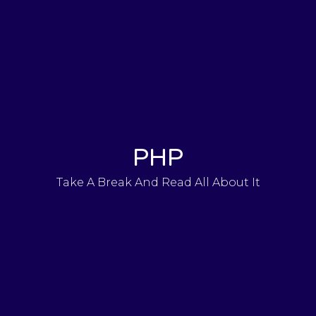
PHP
Take A Break And Read All About It