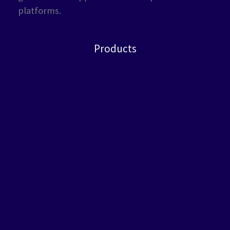
platforms.
Products
LLM Agent
AI Workflow
Prompt IDE
RAG Pipeline
Enterprise LLMOps
Keep in touch2
2F, No. 1, Sec. 5, Zhongxiao E. Rd., Xinyi Dist., Taipei City 110,
Taiwan (R.O.C.)
service@deus.com.tw